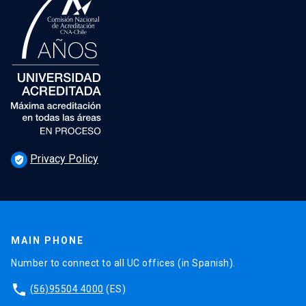
Privacy Policy
verified_user
MAIN PHONE
Number to connect to all UC offices (in Spanish).
phone
(56)95504 4000
(ES)