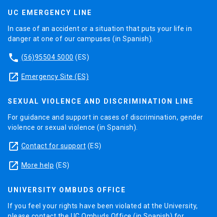
UC EMERGENCY LINE
In case of an accident or a situation that puts your life in
danger at one of our campuses (in Spanish).
phone
(56)95504 5000
(ES)
launch
Emergency Site (ES)
SEXUAL VIOLENCE AND DISCRIMINATION LINE
For guidance and support in cases of discrimination, gender
violence or sexual violence (in Spanish).
launch
Contact for support
(ES)
launch
More help
(ES)
UNIVERSITY OMBUDS OFFICE
If you feel your rights have been violated at the University,
please contact the UC Ombuds Office (in Spanish) for