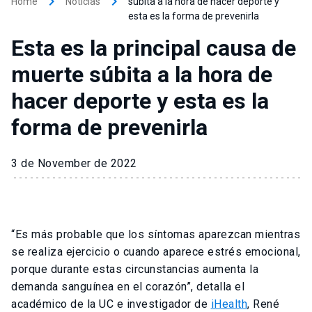
keyboard_arrow_right
keyboard_arrow_right
Home
Noticias
súbita a la hora de hacer deporte y
esta es la forma de prevenirla
Esta es la principal causa de
muerte súbita a la hora de
hacer deporte y esta es la
forma de prevenirla
3 de November de 2022
“Es más probable que los síntomas aparezcan mientras
se realiza ejercicio o cuando aparece estrés emocional,
porque durante estas circunstancias aumenta la
demanda sanguínea en el corazón”, detalla el
académico de la UC e investigador de
iHealth
, René