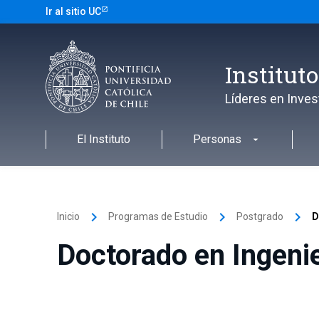
Ir al sitio UC
Institut
Líderes en Inves
El Instituto
Personas
keyboard_arrow_right
keyboard_arrow_right
keyboard_arrow_right
Inicio
Programas de Estudio
Postgrado
D
Doctorado en Ingenie