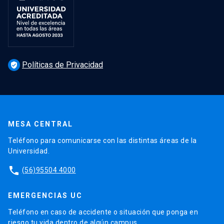
Políticas de Privacidad
verified_user
MESA CENTRAL
Teléfono para comunicarse con las distintas áreas de la
Universidad.
phone
(56)95504 4000
EMERGENCIAS UC
Teléfono en caso de accidente o situación que ponga en
riesgo tu vida dentro de algún campus.