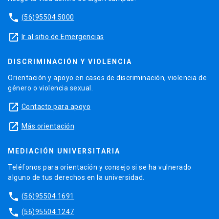
phone
(56)95504 5000
launch
Ir al sitio de Emergencias
DISCRIMINACIÓN Y VIOLENCIA
Orientación y apoyo en casos de discriminación, violencia de
género o violencia sexual.
launch
Contacto para apoyo
launch
Más orientación
MEDIACIÓN UNIVERSITARIA
Teléfonos para orientación y consejo si se ha vulnerado
alguno de tus derechos en la universidad.
phone
(56)95504 1691
phone
(56)95504 1247