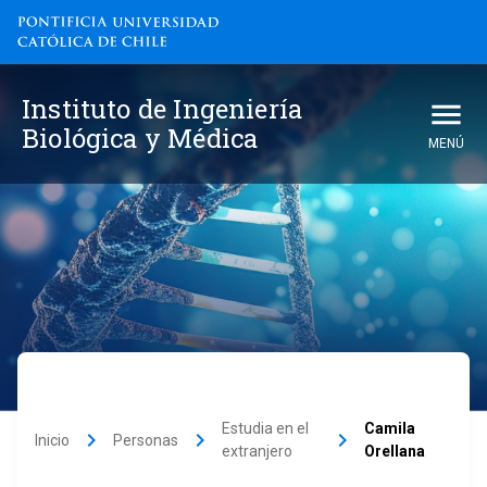
Instituto de Ingeniería
Biológica y Médica
MENÚ
Estudia en el
Camila
keyboard_arrow_right
keyboard_arrow_right
keyboard_arrow_right
Inicio
Personas
extranjero
Orellana