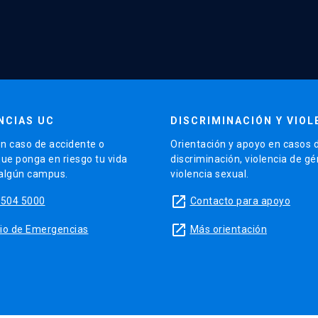
NCIAS UC
DISCRIMINACIÓN Y VIOL
n caso de accidente o
Orientación y apoyo en casos 
que ponga en riesgo tu vida
discriminación, violencia de g
 algún campus.
violencia sexual.
launch
5504 5000
Contacto para apoyo
launch
sitio de Emergencias
Más orientación