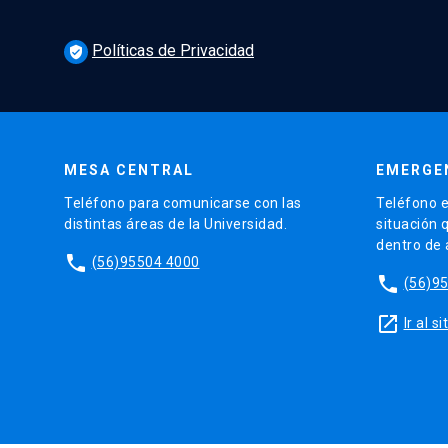
Políticas de Privacidad
verified_user
MESA CENTRAL
EMERGE
Teléfono para comunicarse con las
Teléfono e
distintas áreas de la Universidad.
situación 
dentro de
phone
(56)95504 4000
phone
(56)9
launch
Ir al 