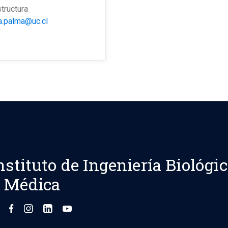
structura
ia.palma@uc.cl
nstituto de Ingeniería Biológi
 Médica