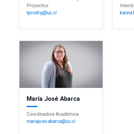
Proyectos
Interdi
tprodrig@uc.cl
karina
María José Abarca
Coordinadora Académica
mariajose.abarca@uc.cl