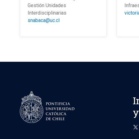
Gestión Unidades
Infrae
Interdisciplinarias
victor
snabaca@uc.cl
I
y