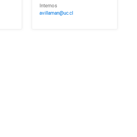
Internos
avillaman@uc.cl