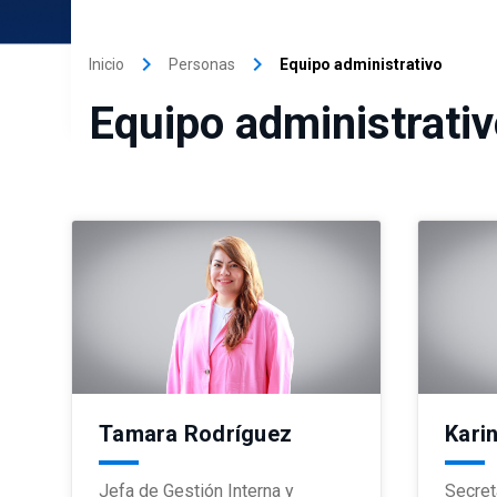
keyboard_arrow_right
keyboard_arrow_right
Inicio
Personas
Equipo administrativo
Equipo administrati
Tamara Rodríguez
Kari
Jefa de Gestión Interna y
Secret