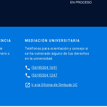
ENCIA
MEDIACIÓN UNIVERSITARIA
de
Teléfonos para orientación y consejo si
énero o
se ha vulnerado alguno de tus derechos
en la universidad.
phone
(56)95504 1691
phone
(56)95504 1247
launch
Ir a la Oficina de Ombuds UC