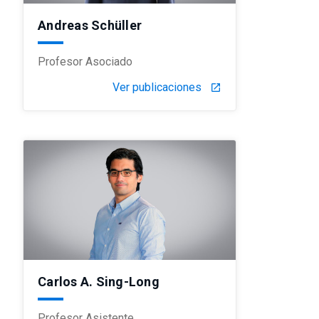
Andreas Schüller
Profesor Asociado
Ver publicaciones
launch
Carlos A. Sing-Long
Profesor Asistente