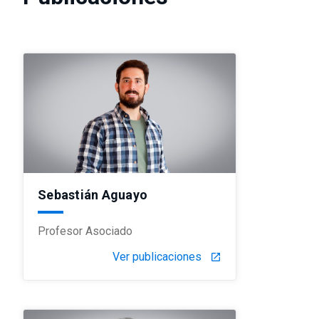
Sebastián Aguayo
Profesor Asociado
Ver publicaciones
launch