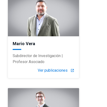
Mario Vera
Subdirector de Investigación |
Profesor Asociado
Ver publicaciones
launch