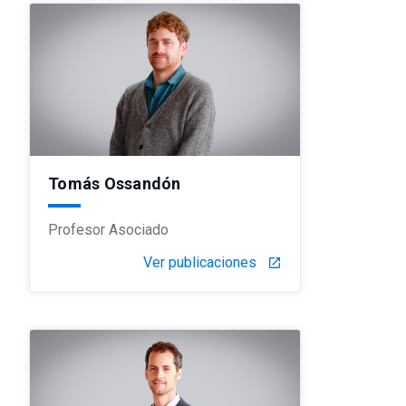
Tomás Ossandón
Profesor Asociado
Ver publicaciones
launch