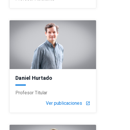
Daniel Hurtado
Profesor Titular
Ver publicaciones
launch