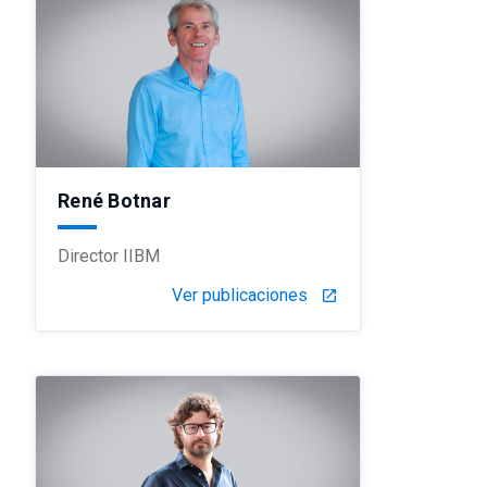
René Botnar
Director IIBM
Ver publicaciones
launch