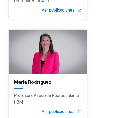
Profesor Asociado
Ver publicaciones
launch
María Rodríguez
Profesora Asociada Representante
IIBM
Ver publicaciones
launch