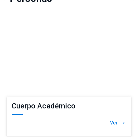
Cuerpo Académico
Ver
keyboard_arrow_right