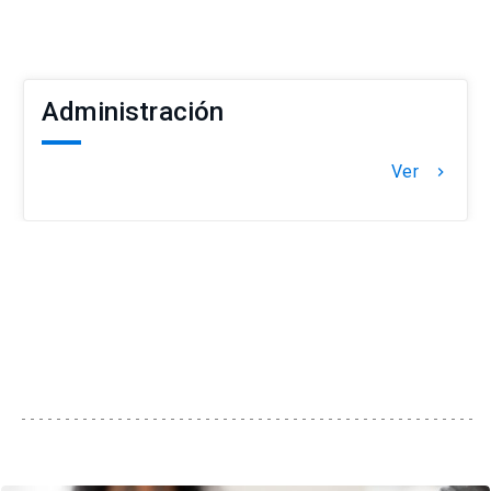
Administración
Ver
keyboard_arrow_right