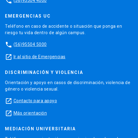
phone
(56)95504 4000
EMERGENCIAS UC
Teléfono en caso de accidente o situación que ponga en
riesgo tu vida dentro de algún campus.
phone
(56)95504 5000
launch
Ir al sitio de Emergencias
DISCRIMINACIÓN Y VIOLENCIA
Orientación y apoyo en casos de discriminación, violencia de
género o violencia sexual.
launch
Contacto para apoyo
launch
Más orientación
MEDIACIÓN UNIVERSITARIA